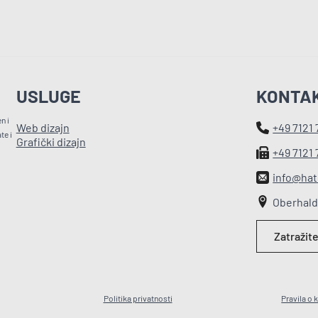
USLUGE
KONTA
n i
Web dizajn
+49 7121
te i
Grafički dizajn
+49 7121
info@hat
Oberhald
Zatražit
Politika privatnosti
Pravila o 