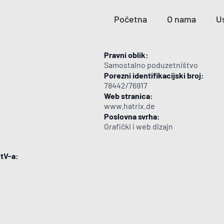
Početna
O nama
U
Pravni oblik:
Samostalno poduzetništvo
Porezni identifikacijski broj:
78442/76917
Web stranica:
www.hatrix.de
Poslovna svrha:
Grafički i web dizajn
StV-a: