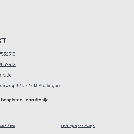
KT
 7532513
 7532512
rix.de
enweg 16/1, 72793 Pfullingen
e besplatne konzultacije
kolačićima
Opći uvjeti poslovanja