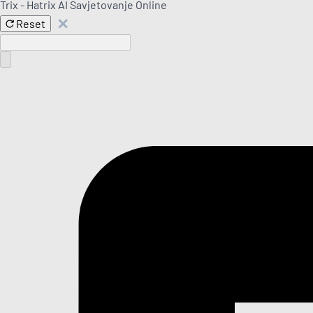
Trix - Hatrix AI Savjetovanje
Online
✕
Reset